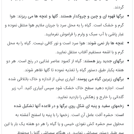
گردند.
برگها قهوه ای و چین و چروکدار هستند. گلها و غنچه ها می ریزند:
هوا
گرم و خشک است. گیاه را به محل سرد با جریان ملایم هوا منتقل نموده و
غبار پاشی با آب سبک و ولرم را فراموش نفرمایید.
غنچه ها باز نمی شوند:
هوا سرد است و نور کافی نیست. گیاه را به محل
گرم و با اشعه مستقیم آفتاب منتقل نمایید.
برگهای جدید ریز هستند:
گیاه از کمبود عناصر غذایی در رنج است. هر دو
هفته یکبار طبق دستور گیاه را تغذیه نموده تا گلها ظاهر شوند.
برگهای زیرین گیاه می پوسند:
آبیاری بیش از اندازه و خاک باتلاقی شده
است. اجازه دهید سطح خاک خشک شود سپس آبیاری کنید. آب زیر
گلدانی را خارج و زهکش را بازدید نمایید.
زخمهای سفید و پنبه ای شکل روی برگها و در قاعده آنها تشکیل شده
است:
حشره آفت عامل آن است. زخمها را با پنبه یا اسفنج آغشته به
محلول سم حشره کش نفوذی خیس و یا گیاه را هر دو هفته یک بار با این
سم طبق دستور سمپاشی نمایید. در هنگام سمپاشی گلها را محفوظ