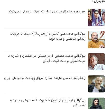
بازیگران
چهره‌های ماندگار سینمای ایران که هرگز فراموش نمی‌شوند
بیوگرافی محمدعلی کشاورز؛ از «پدرسالار» سینما تا جزئیات
زندگی شخصی و علت فوت
بیوگرافی محمد مطیعی؛ از درخشش در «سلطان و شبان» تا
غربت‌نشینی و علت فوت ناگهانی
زندگینامه محسن تنابنده؛ ستاره سریال پایتخت و سینمای ایران
بیوگرافی لیلا زارع از شروع تا شهرت + عکس‌های جدید و
همسرش