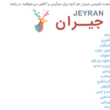
سایت تفریحی
جیران:
هر آنچه برای سرگرمی و آگاهی می‌خواهید، در یکجا.
خانه
آشپزی
بازیگران
تعبیر خواب
خانواده
دانلود نرم افزار
رژیم و تغذیه
زیبایی
سلامت
گردشگری
گیاهان
مد و لباس
مذهبی
ورزشی
خانه