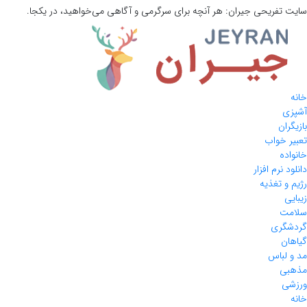
سایت تفریحی
جیران:
هر آنچه برای سرگرمی و آگاهی می‌خواهید، در یکجا.
خانه
آشپزی
بازیگران
تعبیر خواب
خانواده
دانلود نرم افزار
رژیم و تغذیه
زیبایی
سلامت
گردشگری
گیاهان
مد و لباس
مذهبی
ورزشی
خانه