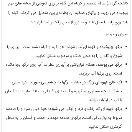
کاشت گردد.) ساقه ضخیم و کوتاه این گیاه بر روی انبوهی از ریشه های بهم
پیچیده می رویند و برگهای ضخیم آن بطرف پایین متمایل می گردند، گیاه را
باید روی پایه یا محل بلند و به دور از محل رفت و آمد قرار داد.
عوارض و درمان
برگها چروکیده و قهوه ای می شوند:
هوا گرم و گیاه تشنه است. آبیاری را
شروع و گلدان را به محل خنک و مرطوب منتقل نمایید.
برگها می پوسند:
هنگام غبارپاشی یا آبیاری قطرات آب روی برگها بجا مانده
است. روی برگها آب نریزید.
لکه های قهوه ای رنگ در حاشیه برگها به چشم می خورند:
هوا خیلی
خشک است، مقداری سنگریزه و آب به زیر گلدانی اضافه نمایید، ته گلدان
با آب در ارتباط نباشد.
برگها قهوه ای کم رنگ و نرم و آبکی می شوند:
هوا خیلی سرد و یا صدمه
مربوط به یخ زدگی است، برگهای صدمه دیده را حذف و گلدان را به محل
گرمتری منتقل نمایید.