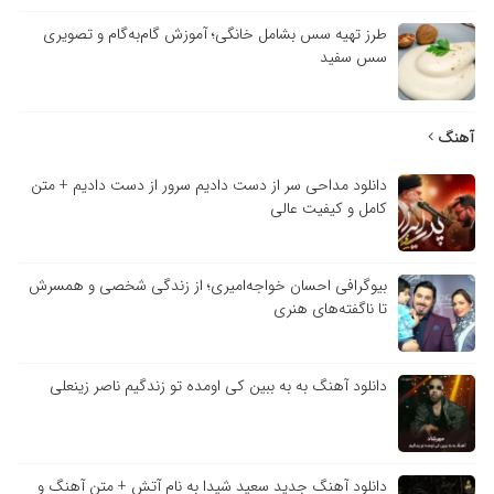
طرز تهیه سس بشامل خانگی؛ آموزش گام‌به‌گام و تصویری
سس سفید
آهنگ
دانلود مداحی سر از دست دادیم سرور از دست دادیم + متن
کامل و کیفیت عالی
بیوگرافی احسان خواجه‌امیری؛ از زندگی شخصی و همسرش
تا ناگفته‌های هنری
دانلود آهنگ به به ببین کی اومده تو زندگیم ناصر زینعلی
دانلود آهنگ جدید سعید شیدا به نام آتش + متن آهنگ و