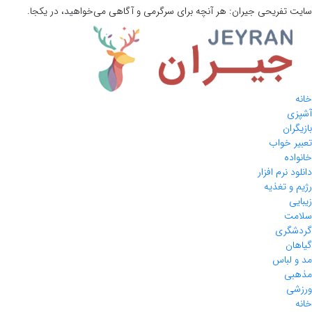
سایت تفریحی
جیران:
هر آنچه برای سرگرمی و آگاهی می‌خواهید، در یکجا.
خانه
آشپزی
بازیگران
تعبیر خواب
خانواده
دانلود نرم افزار
رژیم و تغذیه
زیبایی
سلامت
گردشگری
گیاهان
مد و لباس
مذهبی
ورزشی
خانه