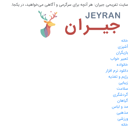
سایت تفریحی
جیران:
هر آنچه برای سرگرمی و آگاهی می‌خواهید، در یکجا.
خانه
آشپزی
بازیگران
تعبیر خواب
خانواده
دانلود نرم افزار
رژیم و تغذیه
زیبایی
سلامت
گردشگری
گیاهان
مد و لباس
مذهبی
ورزشی
خانه