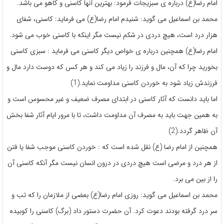
امام رضا(ع) درباره ی سبزیجات فرمود: بهترین آنها کاسنی و کاهو می باشد.
محمد بن اسماعیل می گوید: شنیدم امام رضا(ع) می فرماید: کاسنی، شفای
هزار درد است، هیچ دردی در شکم نیست مگر اینکه با کاسنی خوب می شود.
امام رضا(ع) همچنین درباره ی خواص دیگر کاسنی می فرماید : سبزی کاسنی
بخورید چرا که آن، مال و فرزند را زیاد می کند و هر کس که دوست دارد مال و
فرزندش زیاد شود به خوردن کاسنی مداومت نماید.(1)
اما باید دانست که آثار کاسنی در ابتدای مصرف ضعیف و غیر محسوس است و
به همین جهت باید به مصرف آن مداومت داشت، تا با مرور ایام آثار شفا بخش
آن ظاهر گردد.(2)
همچنین از امام رضا (ع) نقل شده است که : خوردن کاسنی موجب شفا یا فتن
از هر درد و مرضی است هیچ دردی در درون انسان نیست مگر آنکه کاسنی آن
را از بین می برد.
محمد بن اسماعیل می گوید: روزی امام رضا(ع) بعضی از ملازمان را که تب و
سر درد گرفته بودند دعوت کرد. آن حضرت دستور داد (برگ) کاسنی را کوبیده