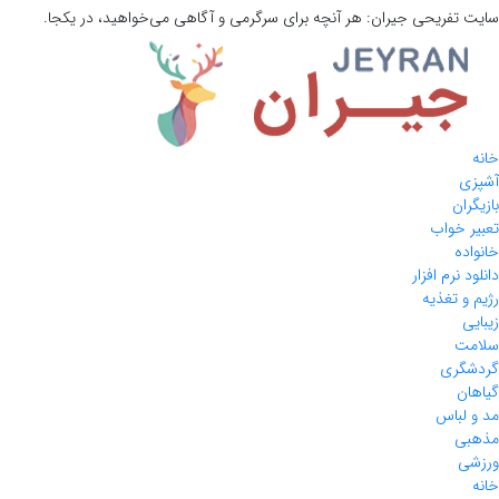
سایت تفریحی
جیران:
هر آنچه برای سرگرمی و آگاهی می‌خواهید، در یکجا.
خانه
آشپزی
بازیگران
تعبیر خواب
خانواده
دانلود نرم افزار
رژیم و تغذیه
زیبایی
سلامت
گردشگری
گیاهان
مد و لباس
مذهبی
ورزشی
خانه