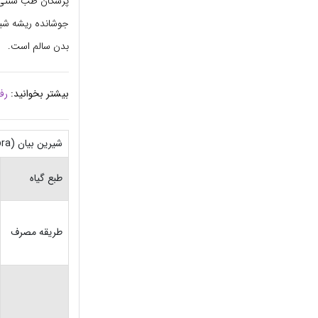
پزشکان طب سنتی خ
جوشانده ریشه شیر
بدن سالم است.
بیشتر بخوانید:
رف
شیرین بیان (Glycyrrhiza glabra)
طبع گیاه
طریقه مصرف