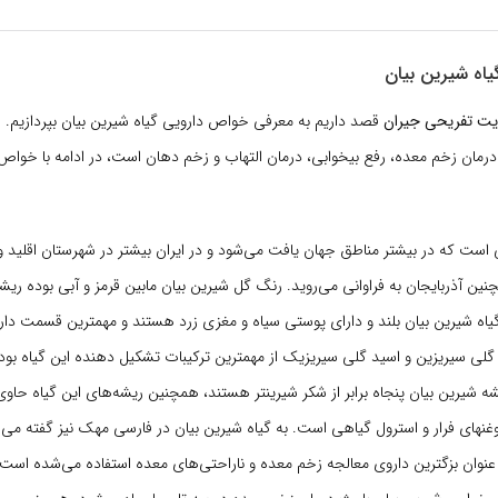
اه شیرین بیان
یت تفریحی جیران
قصد داریم به معرفی خواص دارویی گیاه شیرین بیان بپردازیم.
ان (Liquorice) درمان زخم معده، رفع بیخوابی، درمان التهاب و زخم دهان است، در ادامه با 
 است که در بیشتر مناطق جهان یافت می
شود و در ایران بیشتر در شهرستان اقلید 
ن آذربایجان به فراوانی می‌روید. رنگ گل شیرین بیان مابین قرمز و آبی بوده ریشه
گیاه شیرین بیان بلند و دارای پوستی سیاه و مغزی زرد هستند و مهمترین قسمت دارو
ی سیریزین و اسید گلی سیریزیک از مهمترین ترکیبات تشکیل دهنده این گیاه بوده
ه شیرین بیان پنجاه برابر از شکر شیرینتر هستند، همچنین ریشه
های این گیاه حاوی
وغنهای فرار و استرول گیاهی است. به گیاه شیرین بیان در فارسی مهک نیز گفته می 
نوان بزگترین داروی معالجه زخم معده و ناراحتی
های معده استفاده می
شده است و