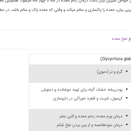
واص شیرین بیان باعث درمان زخم معده در سه تا چهار ماه میشود، همچنین معت
ین بیان، معده را پاکسازی و سالم میکند و وقتی که معده پاک و سالم باشد، در ح
ع نفخ معده
گرم و تر (دموی)
پودرریشه خشک گیاه برای تهیه جوشانده و دمنوش
کپسول، شربت و قطره خوراکی در داروسازی
درمان ورم معده، زخم معده و اثنی عشر
درمان سوءهاضمه و از بین بردن نفخ شکم