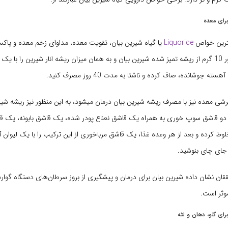
رای معده
مترین خواص
Liquorice
یا گیاه شیرین بیان، تقویت معده، مداوای زخم معده و پاک
است. به این منظور 10 گرم از ریشه تمیز شده شیرین بیان و به همان میزان ریشه انار شیرین را با
ه جوشانده، صاف کرده و ناشتا به مدت 40 روز مصرف کنید.
شی معده نیز با مصرف ریشه شیرین بیان درمان میشود، به این منظور نیز ریشه شیری
ن دو قاشق سوپ خوری به همراه یک قاشق نعناع پودر شده، یک قاشق بابونه، یک ق
وط کرده و بعد از هر وعده غذا، یک قاشق مرباخوری از این ترکیب را با یک لیوا
 جای چای بنوشید.
ان نشان داده شیرین بیان برای درمان و پیشگیری از بروز سرطان
های دستگاه گوارش
وثر است.
ای گلو، دهان و لثه