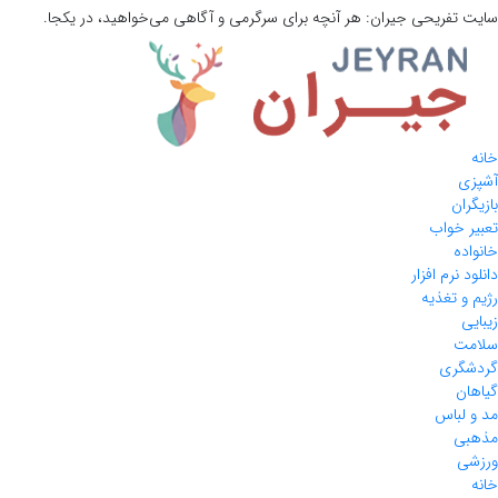
سایت تفریحی
جیران:
هر آنچه برای سرگرمی و آگاهی می‌خواهید، در یکجا.
خانه
آشپزی
بازیگران
تعبیر خواب
خانواده
دانلود نرم افزار
رژیم و تغذیه
زیبایی
سلامت
گردشگری
گیاهان
مد و لباس
مذهبی
ورزشی
خانه