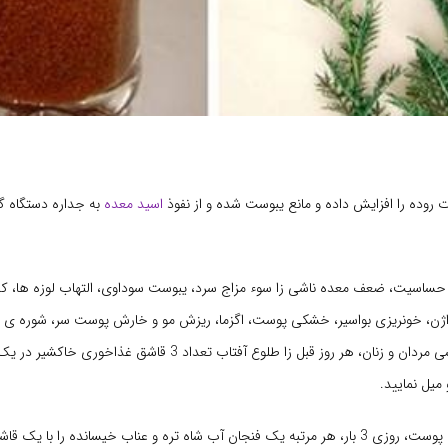
 روده را افزایش داده و مانع یبوست شده و از نفوذ
اسید معده
به جداره دستگاه 
حساسیت، ضعف معده ناشی زا سوء مزاج سرد، یبوست سوداوی، التهاب لوزه ها، ک
اژن، خونریزی بواسیر، خشکی پوست، اگزما، ریزش مو و خارش پوست سر، شوره ی 
تقویت نیروی جنسی مردان و زنان، هر روز قبل زا طلوع آفتاب تعداد 3 قاشق غذاخ
میل نمایید.
برای درمان خارش پوست، روزی 3 بار، هر مرتبه یک فنجان آب شاه تره و عناب خیسانده را با 