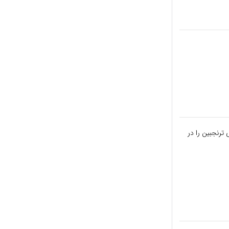
روز صبح ناشتا تعداد 3 قاشق غذاخوری ترنجبین را در