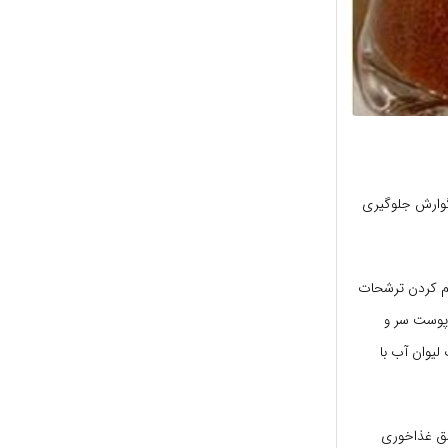
گوارش جلوگیری
م کردن ترشحات
پوست سر و
وری خاکشیر در یک لیوان آب با
یک قاشق غذاخوری