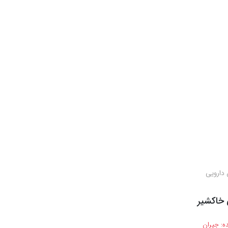
 دارویی
خاکشیر
ه:
جیران