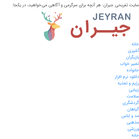
سایت تفریحی
جیران:
هر آنچه برای سرگرمی و آگاهی می‌خواهید، در یکجا.
خانه
آشپزی
بازیگران
تعبیر خواب
خانواده
دانلود نرم افزار
رژیم و تغذیه
زیبایی
سلامت
گردشگری
گیاهان
مد و لباس
مذهبی
ورزشی
خانه