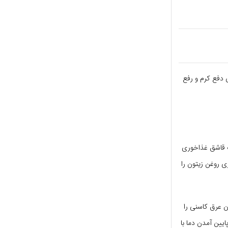
 دفع کرم و رفع
بح قبل از صبحانه یک قاشق غذاخوری
 روغن زیتون را
،مبتلایان به عطش، گر گرفتگی و صاحبان سوء مزاج گرم، هر روز صبح 2 لیوان عرق کاسنی را
 و پس از پایین آمدن دما با