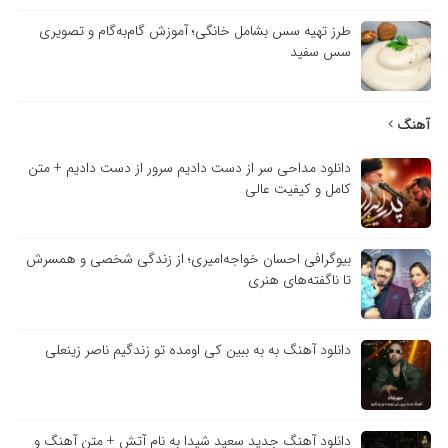
طرز تهیه سس بشامل خانگی؛ آموزش گام‌به‌گام و تصویری
سس سفید
آهنگ
دانلود مداحی سر از دست دادیم سرور از دست دادیم + متن
کامل و کیفیت عالی
بیوگرافی احسان خواجه‌امیری؛ از زندگی شخصی و همسرش
تا ناگفته‌های هنری
دانلود آهنگ به به ببین کی اومده تو زندگیم ناصر زینعلی
دانلود آهنگ جدید سعید شیدا به نام آتش + متن آهنگ و