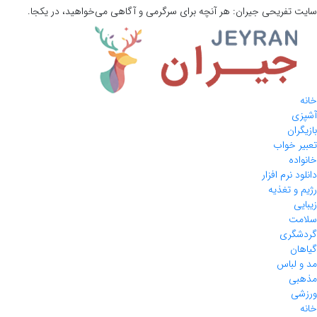
سایت تفریحی
جیران:
هر آنچه برای سرگرمی و آگاهی می‌خواهید، در یکجا.
خانه
آشپزی
بازیگران
تعبیر خواب
خانواده
دانلود نرم افزار
رژیم و تغذیه
زیبایی
سلامت
گردشگری
گیاهان
مد و لباس
مذهبی
ورزشی
خانه