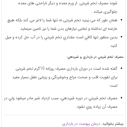
شوند مصرف تخم شربتی از ورم معده و دیگر ناراحتی های معده
جلوگیری میکند .
همان طور که می بینید تخم شربتی نه تنها شما را لاغر می کند بلکه هیچ
عارضه ای نداشته و تمامی نیازهای بدن شما را نیز تامین مینماید.
بدين منظور تنها كافي است مقداري تخم شربتي را در آب حل كرده و ميل
كنيد.
مصرف تخم شربتي در بارداري و شيردهي:
گفته شده است در دوران بارداری مصرف روزانه 10گرم تخم شربتی
برای تقویت قلب و صحت مزاج وخوشرنگی و زیبایی طفل بسیار مفید
است
مصرف تخم شربتي در دوره شيردهي، سبب ازدياد شير مادر ميشود ولي در
مصرف آن زياده روي نشود.
بیشتر بخوانید:
درمان یبوست در بارداری