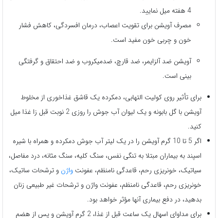
4 هفته میل نمایید.
مصرف آویشن برای تقویت اعصاب، درمان افسردگی، کاهش فشار
خون و چربی خون مفید است.
آویشن ضد آلزایمر، ضد قارچ، ضدمیکروب و ضد احتقاق و گرفتگی
بینی است.
برای تأثیر روی کولیت التهابی، دمکرده یک قاشق غذاخوری از مخلوط
آویشن با گل بابونه و یک لیوان آب جوش را روزی 2 نوبت قبل زا غذا میل
کنید.
اگر 5 تا 10 گرم آویشن را در یک لیتر آب جوش دمکرده و همراه با شیره
اسپند به بیماران مبتلا به تنگی نفس، سنگ کلیه، سنگ مثانه، درد مفاصل،
سیاتیک، خونریزی رحم، قاعدگی نامنظم، عفونت
واژن
و ترشحات ساتیک،
خونریزی رحم، قاعدگی نامنظم، عفونت واژن و ترشحات غیر طبیعی زنان
بدهید، در دفع بیماری آنها مؤثر خواهد بود.
برای مداوای اسهال یک ساعت قبل از غذا، 2 گرم آویشن و پس از هضم