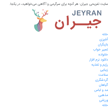
سایت تفریحی
جیران:
هر آنچه برای سرگرمی و آگاهی می‌خواهید، در یکجا.
خانه
آشپزی
بازیگران
تعبیر خواب
خانواده
دانلود نرم افزار
رژیم و تغذیه
زیبایی
سلامت
گردشگری
گیاهان
مد و لباس
مذهبی
ورزشی
خانه