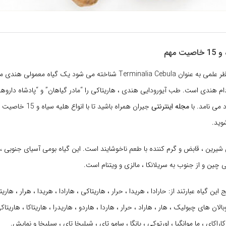
ت مهم
که از نظر علمی به عنوان Terminalia Cebula شناخته می شود یک گیاه معمو
دام هندی است. طب آیورودایی هندی ، هاریتاکی را “مادر گیاهان” و “پادشاه داروها”
می نامد. با
مجله اینترنتی
جیران همراه باشید تا با انواع هلیه سیاه و 15 خاصیت مهم و عوارض این
وید.
شیرین ، قابض و گرم کننده با طعم ناخوشایند است. این گیاه بومی آسیای جنوبی ، از
چین و از جنوب به سریلانکا ، مالزی و ویتنام است.
 این گیاه عبارتند از: حارادا ، هریدا ، حرار ، هاریتاکی ، هارادا ، هریدا ، هرار ، هاریت
بالان های چبولیک ، هار ، هاراد ، حرار ، هاردا ، هاردو ، هاریدرا ، هاریتاکا ، هاریتاکی
اراکای ، ما موانگپا ، اورتوکی ، پانگا ، سامو تای ، شیلیخا تای ، سیلیخا و نمایش.