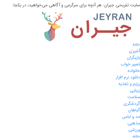
سایت تفریحی
جیران:
هر آنچه برای سرگرمی و آگاهی می‌خواهید، در یکجا.
خانه
آشپزی
بازیگران
تعبیر خواب
خانواده
دانلود نرم افزار
رژیم و تغذیه
زیبایی
سلامت
گردشگری
گیاهان
مد و لباس
مذهبی
ورزشی
خانه