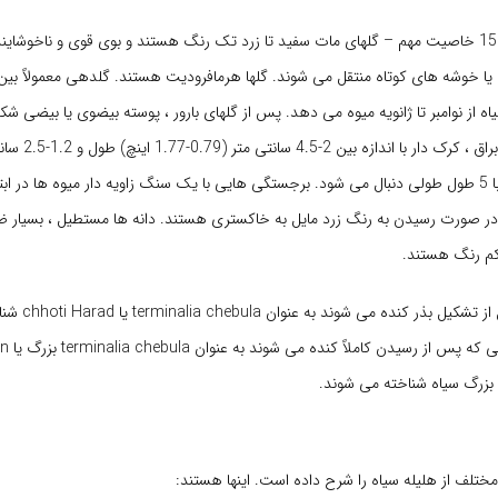
انواع هلیه سیاه و 15 خاصیت مهم – گلهای مات سفید تا زرد تک رنگ هستند و بوی قوی و ناخوشاین
ی یا خوشه های کوتاه منتقل می شوند. گلها هرمافرودیت هستند. گلدهی معمولاً بی
ه از نوامبر تا ژانویه میوه می دهد. پس از گلهای بارور ، پوسته بیضوی یا بیضی 
زاویه ای ضعیف ، براق ، ک
0.47-0.98 اینچ) با 5 طول طولی دنبال می شود. برجستگی هایی با یک سنگ زاویه دار میوه ها در 
در صورت رسیدن به رنگ زرد مایل به خاکستری هستند. دانه ها مستطیل ، بسیار ض
 کم رنگ هستند.
میوه هایی که قبل از
ختلف از هلیله سیاه را شرح داده است. اینها هستند: