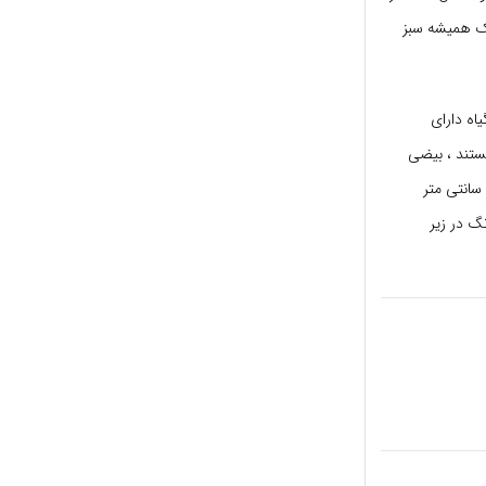
خشک همیشه سبز
اه دارای
هستند ، بیضی
شکل ، 7-8 سانتی متر (2.8-3.1 اینچ) طول و 4.5-10-10 سانتی متر (1.8-3.9 اینچ) پهن با دمبرگ 1-3 سانتی متر
رنگ در زیر