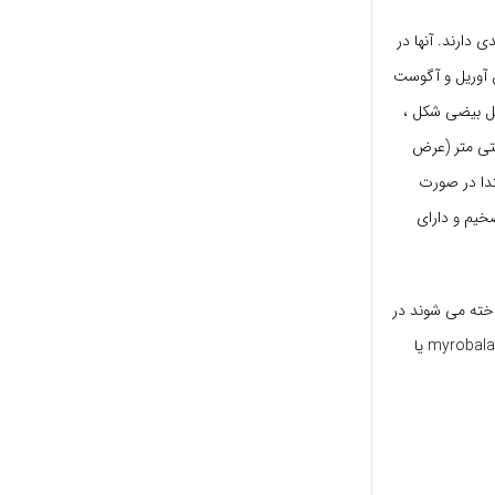
دی دارند. آنها در
ن آوریل و آگوست
شکل بیضی شکل ،
رک دار با اندازه بین 2-4.5 سانتی متر (0.79-1.77 اینچ) طول و 1.2-2.5 سانتی متر (عرض
ابتدا در صورت
خیم و دارای
 تشکیل بذر کنده می شوند به عنوان terminalia chebula یا chhoti Harad شناخته می شوند در
حالی که میوه هایی که پس از رسیدن کاملاً کنده می شوند به عنوان terminalia chebula بزرگ یا myrobalan یا