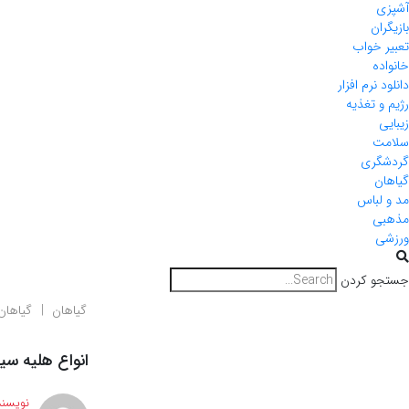
آشپزی
بازیگران
تعبیر خواب
خانواده
دانلود نرم افزار
رژیم و تغذیه
زیبایی
سلامت
گردشگری
گیاهان
مد و لباس
مذهبی
ورزشی
جستجو کردن
گیاهان
گیاهان
انواع هلیه سیاه و 15 خا
نویسند