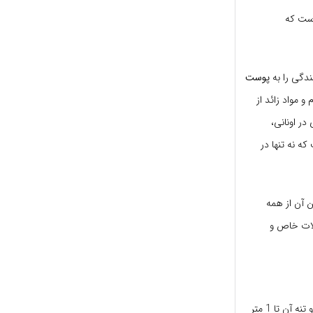
است که
ندگی را به
پوست
 مواد زائد از
در اونانی،
وی سنتی محبوب است که نه تنها در
ن آن از همه
الات خاص و
میروبالان یک درخت برگریز گرمسیری ، متوسط ​​تا بزرگ است که حدود 30 متر (98 فوت) ارتفاع دارد و تنه آن تا 1 متر