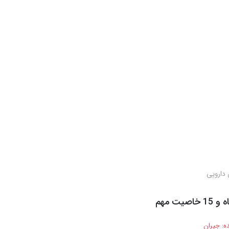
 دارویی
صیت مهم
ه:
جیران