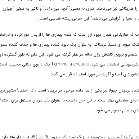
ن را هاریتاکی نیز می نامند. هری به معنی “آنچه می دزدد” و تاکی به معنی “چیزی 
ا تمیز و افزایش می دهد.” این خرابی ریشه شناسی است.
ست که هاریتاکی همان میوه ای است که همه
بیماری
ها را از بدن دور کرده و درخش
میوه ای نسبتاً ترسناک. به عنوان یک نابود کننده بیماری ها و حذف کننده سموم و
د هضم و ترویج
کاهش وزن
سالم در نظر گرفته می شود. این دارو به طور گسترده ای 
آیورودا و داروهای هومیوپاتی استفاده می شود. Terminalia chebula یک دار
شورهای آسیا و آفریقا نیز مورد استفاده قرار می گیرد.
 ترمینال چبولا نیز یکی از سه ماده موجود در تریفالا است ، که احتمالاً مشهورتری
 برای
سلامتی
بهتر است. با این حال ، اغلب به عنوان یک درمان مستقل برای اختل
بدن ناسالم تجویز می شود.