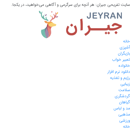
سایت تفریحی
جیران:
هر آنچه برای سرگرمی و آگاهی می‌خواهید، در یکجا.
خانه
آشپزی
بازیگران
تعبیر خواب
خانواده
دانلود نرم افزار
رژیم و تغذیه
زیبایی
سلامت
گردشگری
گیاهان
مد و لباس
مذهبی
ورزشی
خانه