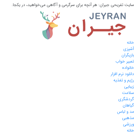
سایت تفریحی
جیران:
هر آنچه برای سرگرمی و آگاهی می‌خواهید، در یکجا.
خانه
آشپزی
بازیگران
تعبیر خواب
خانواده
دانلود نرم افزار
رژیم و تغذیه
زیبایی
سلامت
گردشگری
گیاهان
مد و لباس
مذهبی
ورزشی
خانه