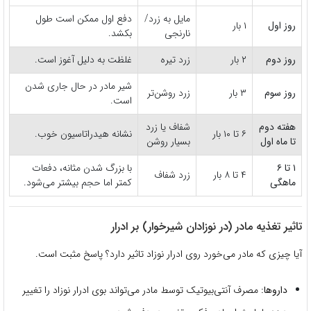
مایل به زرد/
دفع اول ممکن است طول
روز اول
۱ بار
نارنجی
بکشد.
روز دوم
۲ بار
زرد تیره
غلظت به دلیل آغوز است.
شیر مادر در حال جاری شدن
روز سوم
۳ بار
زرد روشن‌تر
است.
هفته دوم
شفاف یا زرد
۶ تا ۱۰ بار
نشانه هیدراتاسیون خوب.
تا ماه اول
بسیار روشن
۱ تا ۶
با بزرگ شدن مثانه، دفعات
۴ تا ۸ بار
زرد شفاف
ماهگی
کمتر اما حجم بیشتر می‌شود.
تاثیر تغذیه مادر (در نوزادان شیرخوار) بر ادرار
آیا چیزی که مادر می‌خورد روی ادرار نوزاد تاثیر دارد؟ پاسخ مثبت است.
داروها:
مصرف آنتی‌بیوتیک توسط مادر می‌تواند بوی ادرار نوزاد را تغییر