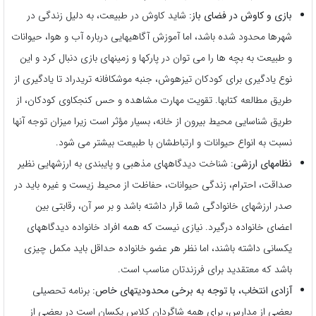
بازی و کاوش در فضای باز:
شاید کاوش در طبیعت، به دلیل زندگی در
شهرها محدود شده باشد، اما آموزش آگاهیهایی درباره آب و هوا، حیوانات
و طبیعت به بچه ها را می توان در پارکها و زمینهای بازی دنبال کرد و این
نوع یادگیری برای کودکان تیزهوش، جنبه موشکافانه تریدراد تا یادگیری از
طریق مطالعه کتابها. تقویت مهارت مشاهده و حس کنجکاوی کودکان، از
طریق شناسایی محیط بیرون از خانه، بسیار مؤثر است زیرا میزان توجه آنها
نسبت به انواع حیوانات و ارتباطشان با طبیعت بیشتر می شود.
نظامهای ارزشی:
شناخت دیدگاههای مذهبی و پایبندی به ارزشهایی نظیر
صداقت، احترام، زندگی حیوانات، حفاظت از محیط زیست و غیره باید در
صدر ارزشهای خانوادگی شما قرار داشته باشد و بر سر آن، رقابتی بین
اعضای خانواده درگیرد. نیازی نیست که همه افراد خانواده دیدگاههای
یکسانی داشته باشند، اما نظر هر عضو خانواده حداقل باید مکمل چیزی
باشد که معتقدید برای فرزندتان مناسب است.
آزادی انتخاب، با توجه به برخی محدودیتهای خاص:
برنامه تحصیلی
بعضی از مدارس، برای همه شاگردان کلاس یکسان است در بعضی از