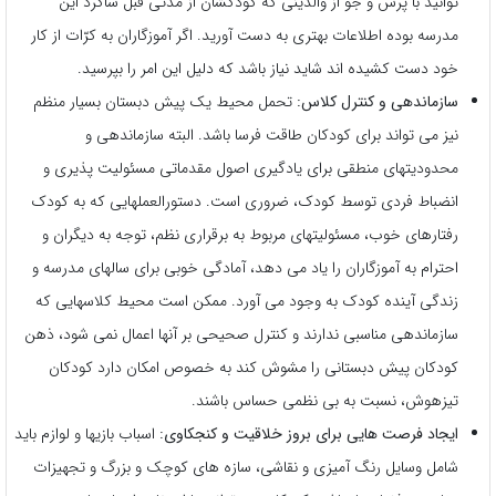
توانید با پرس و جو از والدینی که کودکشان از مدتی قبل شاگرد این
مدرسه بوده اطلاعات بهتری به دست آورید. اگر آموزگاران به کرّات از کار
خود دست کشیده اند شاید نیاز باشد که دلیل این امر را بپرسید.
سازماندهی و کنترل کلاس:
تحمل محیط یک پیش دبستان بسیار منظم
نیز می تواند برای کودکان طاقت فرسا باشد. البته سازماندهی و
محدودیتهای منطقی برای یادگیری اصول مقدماتی مسئولیت پذیری و
انضباط فردی توسط کودک، ضروری است. دستورالعملهایی که به کودک
رفتارهای خوب، مسئولیتهای مربوط به برقراری نظم، توجه به دیگران و
احترام به آموزگاران را یاد می دهد، آمادگی خوبی برای سالهای مدرسه و
زندگی آینده کودک به وجود می آورد. ممکن است محیط کلاسهایی که
سازماندهی مناسبی ندارند و کنترل صحیحی بر آنها اعمال نمی شود، ذهن
کودکان پیش دبستانی را مشوش کند به خصوص امکان دارد کودکان
تیزهوش، نسبت به بی نظمی حساس باشند.
ایجاد فرصت هایی برای بروز خلاقیت و کنجکاوی:
اسباب بازیها و لوازم باید
شامل وسایل رنگ آمیزی و نقاشی، سازه های کوچک و بزرگ و تجهیزات