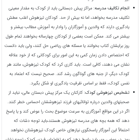
انجام تکالیف مدرسه:
مراکز پیش دبستانی باید از کودک به مقدار معینی
تکلیف مدرسه بخواهد، اما نه بیش از حد. کودکان تیزهوش اغلب عطش
یادگیری دارند که والدین و آموزگاران را وادار به آموزش مطالب بیشتر و
بیشتر می کند. ممکن است بعضی از کودکان چهارساله بخواهند تمام طول
روز برایشان کتاب بخوانند یا مسئله های ریاضی حل کنند، ولی باید دانست
که احتصاص دادن زمان کمی به این امور برای کودکانی که از خود علاقه
نشان می دهند، کافی است. باید کاری کرد که کودک تیزهوش، مانند هر
کودک دیگر، از جنبه های گوناگون رشد کند. صحیح نیست که اعتماد به
نفس کودک، فقط بر اساس ظرفیت یادگیری او شکل بگیرد.
تشخیص تیزهوشی کودک:
کارکنان یک مرکز پیش دبستان عالی، نباید از
صحبتهای والدین درباره توانائیهای فرزند تیزهوششان احساس خطر کنند.
اگر در این مواقع آموزگاری به سرعت موضوع بحث را عوض کند و یا پاسخ
دهد که همه بچه های مدرسه تیزهوش هستند،باید توجه دشات که
احتمالاً این آموزگار پاسخگوی نیازهای خاص کودک تیزهوشتان نخواهد
بود. در عوض، وی باید پاسخ دهد که به تفاوتهای فردی کودک توجه نشان