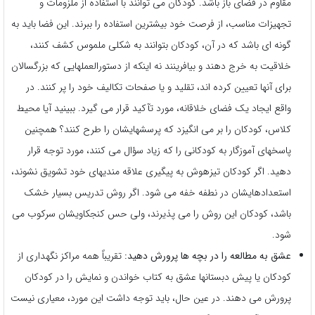
مقاوم در فضای باز باشد. کودکان می توانند با استفاده از ملزومات و
تجهیزات مناسب، از فرصت خود بیشترین استفاده را ببرند. این فضا باید به
گونه ای باشد که در آن، کودکان بتوانند به شکلی ملموس کشف کنند،
خلاقیت به خرج دهند و بیافرینند نه اینکه از دستورالعملهایی که بزرگسالان
برای آنها تعیین کرده اند، تقلید و یا صفحات تکالیف خود را پر کنند. در
واقع ایجاد یک فضای خلاقانه، مورد تآکید قرار می گیرد. ببینید آیا محیط
کلاس، کودکان را بر می انگیزد که پرسشهایشان را طرح کنند؟ همچنین
پاسخهای آموزگار به کودکانی را که زیاد سؤال می کنند، مورد توجه قرار
دهید. اگر کودکان تیزهوش به پیگیری علاقه مندیهای خود تشویق نشوند،
استعدادهایشان در نطفه خفه می شود. اگر روش تدریس بسیار خشک
باشد، کودکان این روش را می پذیرند، ولی حس کنجکاویشان سرکوب می
شود.
عشق به مطالعه را در بچه ها پرورش دهید:
تقریباً همه مراکز نگهداری از
کودکان یا پیش دبستانها عشق به کتاب خواندن و نمایش را در کودکان
پرورش می دهند. در عین حال، باید توجه داشت این مورد، معیاری نیست