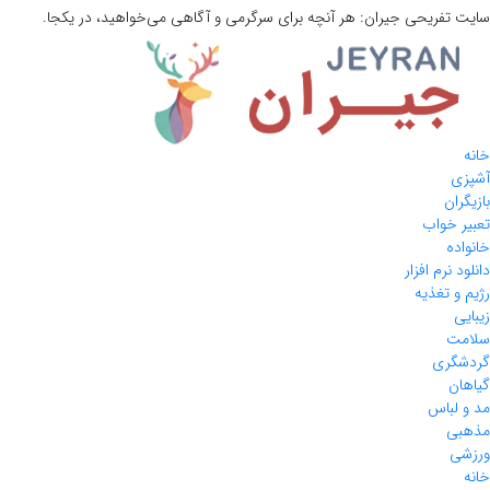
سایت تفریحی
جیران:
هر آنچه برای سرگرمی و آگاهی می‌خواهید، در یکجا.
خانه
آشپزی
بازیگران
تعبیر خواب
خانواده
دانلود نرم افزار
رژیم و تغذیه
زیبایی
سلامت
گردشگری
گیاهان
مد و لباس
مذهبی
ورزشی
خانه