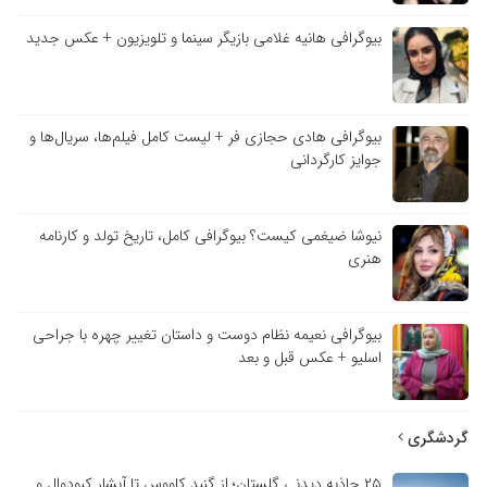
بیوگرافی هانیه غلامی بازیگر سینما و تلویزیون + عکس جدید
بیوگرافی هادی حجازی فر + لیست کامل فیلم‌ها، سریال‌ها و
جوایز کارگردانی
نیوشا ضیغمی کیست؟ بیوگرافی کامل، تاریخ تولد و کارنامه
هنری
بیوگرافی نعیمه نظام دوست و داستان تغییر چهره با جراحی
اسلیو + عکس قبل و بعد
گردشگری
۲۵ جاذبه دیدنی گلستان؛ از گنبد کاووس تا آبشار کبودوال و