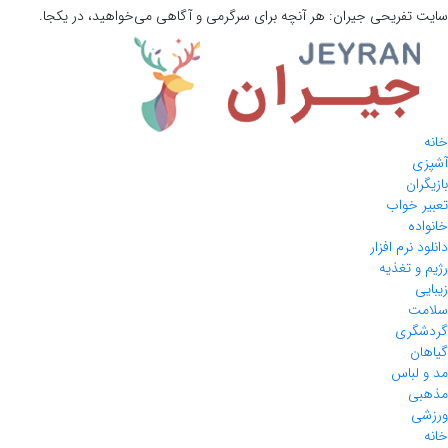
سایت تفریحی
جیران:
هر آنچه برای سرگرمی و آگاهی می‌خواهید، در یکجا.
خانه
آشپزی
بازیگران
تعبیر خواب
خانواده
دانلود نرم افزار
رژیم و تغذیه
زیبایی
سلامت
گردشگری
گیاهان
مد و لباس
مذهبی
ورزشی
خانه