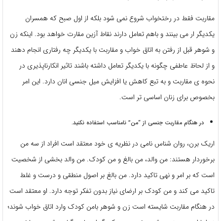
مقاربت فقط در رختخواب شروع نمی شود بلکه از اول صبح که همسران
یکدیگر ار می بینند و باهم تعامل دارند نقاط آزین مقارت خواهد بود. اینکه زن
و شوهر قبل از رفتن به اتاق خواب و مقاربت با یکدیگر چه رفتاری انجام دهند
و از لحاظ عاطفی چگونه با یکدیگر تعامل داشته باشند تاثیر انکارناپذیری در
نحوه ی مقاربت و به تبع کاهش یا افزایش میل جنسی انان دارد. این امر
بخصوص برای زنان اساسی تر است.
در هنگام مقاربت جنسی از “من” نامناسب استفاده نکنید.
اریک برن، روان شناس نامی در نظریه ی خود معتقد است افراد از سه من
برخوردار هستند: من والد، من بالغ و من کودک. من والد بخشی از شخصیت
است که بر امر و نهی تاکید دارد. من بالغ بر اصول منطقی و درست و غلط
تاکید می کند و من کودک بر ارضای نیاز بدون تفکر توجه دارد. او معتقد است
در هنگام مقاربت شایسته است زن و شوهر بامن کودک وارد اتاق خواب شوند؛