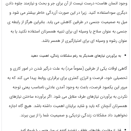
وجود انسان هاست؛ درست نیست از آن برای جر و بحث و نیازمند جلوه دادن
دیگری سوءاستفاده کنید. زیرا در این صورت آزردگی خاطر بیشتر می شود و
میل به صمیمیت جنسی در طرفین کاهش می یابد. بنابراین هرگز از رابطه ی
جنسی به عنوان سلاح یا وسیله ای برای تنبیه همسرتان استفاده نکنید یا به
عنوان رشوه و وسیله ای برای امتیازگیری از همسر باشد.
به برآوردن نیازهای همدیگر به رغم مشکلات زندگی، اهمیت دهید
گاهی اوقات یکی از طرفین (عموماً مرد) به علت درگیر شدن در امور کاری و
تحصیلی خود، فرصت و انرژی کمتری برای برقراری روابط پیدا می کند که به
مرور این یکمبود فرصت، باعث به وجود آمدن عادتی نامناسب یعنی توجه
نکردن به برآوردن نیازهای طرف مقابل می شود. اگر برآورده ساختن نیازهای
همسرتان آنچنان که باید و شاید برایتان اهمیت داشته باشد. هیچ گاه اجازه
نخواهید داد مشکلات زندگی نزدیکی و صمیمیت شما را از بین ببرند.
قبل از مقاربت رفتارهای عاطفی تشدید کننده ی میل جنسی را شروع کنید.