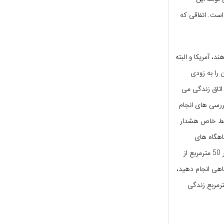
است. اتفاقی که
، آمریکا و البته
را به زودی
اتاق زندگی می
ررسی های انجام
رایط خاص هشدار
اهگاه های
آورادگان جنگی. تأکید و یادآوری این نکات به شما اطمینان می دهد زندگی دو یا سه نفر در فضایی زیر 50 مترمربع از
هی انجام دهید،
رمربع زندگی