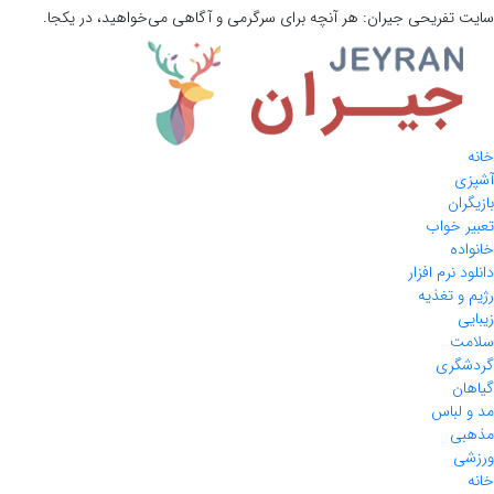
سایت تفریحی
جیران:
هر آنچه برای سرگرمی و آگاهی می‌خواهید، در یکجا.
خانه
آشپزی
بازیگران
تعبیر خواب
خانواده
دانلود نرم افزار
رژیم و تغذیه
زیبایی
سلامت
گردشگری
گیاهان
مد و لباس
مذهبی
ورزشی
خانه