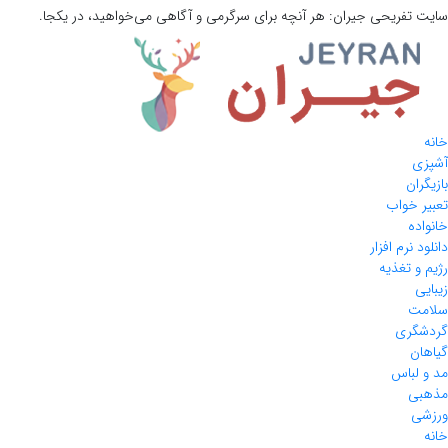
سایت تفریحی
جیران:
هر آنچه برای سرگرمی و آگاهی می‌خواهید، در یکجا.
خانه
آشپزی
بازیگران
تعبیر خواب
خانواده
دانلود نرم افزار
رژیم و تغذیه
زیبایی
سلامت
گردشگری
گیاهان
مد و لباس
مذهبی
ورزشی
خانه