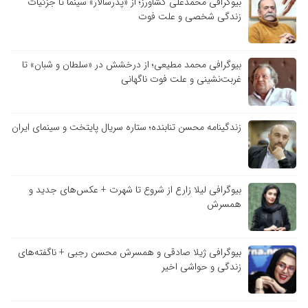
بیوگرافی محمدعلی کشاورز؛ از «پدرسالار» سینما تا جزئیات
زندگی شخصی و علت فوت
بیوگرافی محمد مطیعی؛ از درخشش در «سلطان و شبان» تا
غربت‌نشینی و علت فوت ناگهانی
زندگینامه محسن تنابنده؛ ستاره سریال پایتخت و سینمای ایران
بیوگرافی لیلا زارع از شروع تا شهرت + عکس‌های جدید و
همسرش
بیوگرافی ژیلا صادقی و همسرش محسن رجبی + ناگفته‌های
زندگی و حواشی اخیر