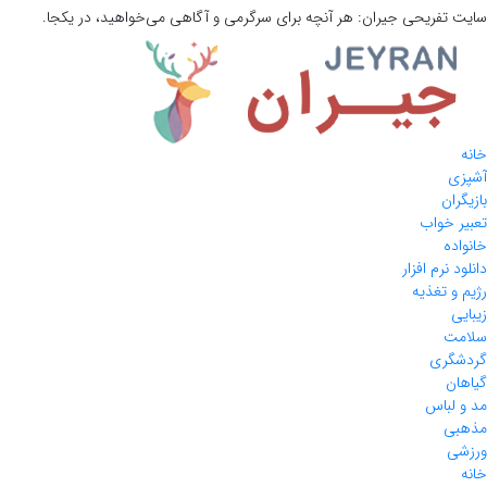
سایت تفریحی
جیران:
هر آنچه برای سرگرمی و آگاهی می‌خواهید، در یکجا.
خانه
آشپزی
بازیگران
تعبیر خواب
خانواده
دانلود نرم افزار
رژیم و تغذیه
زیبایی
سلامت
گردشگری
گیاهان
مد و لباس
مذهبی
ورزشی
خانه