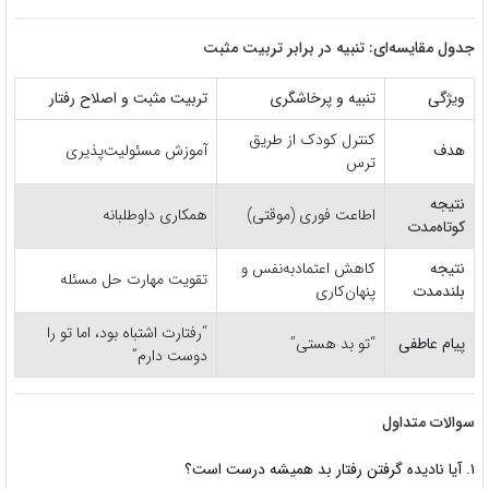
جدول مقایسه‌ای: تنبیه در برابر تربیت مثبت
ویژگی
تنبیه و پرخاشگری
تربیت مثبت و اصلاح رفتار
کنترل کودک از طریق
هدف
آموزش مسئولیت‌پذیری
ترس
نتیجه
اطاعت فوری (موقتی)
همکاری داوطلبانه
کوتاه‌مدت
نتیجه
کاهش اعتمادبه‌نفس و
تقویت مهارت حل مسئله
بلندمدت
پنهان‌کاری
“رفتارت اشتباه بود، اما تو را
پیام عاطفی
“تو بد هستی”
دوست دارم”
سوالات متداول
۱. آیا نادیده گرفتن رفتار بد همیشه درست است؟