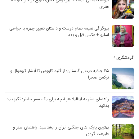
نیوشا ضیغمی کیست؟ بیوگرافی کامل، تاریخ تولد و کارنامه
هنری
بیوگرافی نعیمه نظام دوست و داستان تغییر چهره با جراحی
اسلیو + عکس قبل و بعد
گردشگری
۲۵ جاذبه دیدنی گلستان؛ از گنبد کاووس تا آبشار کبودوال و
ترکمن صحرا
راهنمای سفر به ایتالیا: هر آنچه برای یک سفر خاطره‌انگیز باید
بدانید
بهترین پارک های جنگلی ایران را بشناسید! راهنمای سفر و
طبیعت گردی