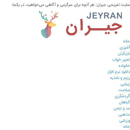
سایت تفریحی
جیران:
هر آنچه برای سرگرمی و آگاهی می‌خواهید، در یکجا.
خانه
آشپزی
بازیگران
تعبیر خواب
خانواده
دانلود نرم افزار
رژیم و تغذیه
زیبایی
سلامت
گردشگری
گیاهان
مد و لباس
مذهبی
ورزشی
خانه