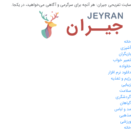
سایت تفریحی
جیران:
هر آنچه برای سرگرمی و آگاهی می‌خواهید، در یکجا.
خانه
آشپزی
بازیگران
تعبیر خواب
خانواده
دانلود نرم افزار
رژیم و تغذیه
زیبایی
سلامت
گردشگری
گیاهان
مد و لباس
مذهبی
ورزشی
خانه