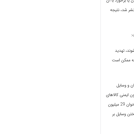
ا برخورد با آن
تشر شد، نتیجه
:
وند، تهدید
چه ممکن است
ان و وسایل
 ایمنی کالاهای
مصرف کننده، هر دو هفته یک کودک به دلیل یک حادثه ناگهانی مبلمان می میرد. به عنوان مثال، فراخوان 29 میلیون
 حداقل 36 نفر دیگر هنگام ریختن وسایل بر