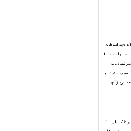
نه خود استفاده
ب ثبت شده ناشی از وسایل معروف خانه را
شتر تصادفات
یل 20 سالگی را شامل می شود – با 15 درصد از آنها آسیب شدید “از
 که نیمی از آنها
محققان خاطرنشان کردند که این آسیب های تهدید کننده زندگی – که طبق تخمین آنها هر ساله بالغ بر 2.5 میلیون نفر