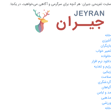
سایت تفریحی
جیران:
هر آنچه برای سرگرمی و آگاهی می‌خواهید، در یکجا.
خانه
آشپزی
بازیگران
تعبیر خواب
خانواده
دانلود نرم افزار
رژیم و تغذیه
زیبایی
سلامت
گردشگری
گیاهان
مد و لباس
مذهبی
ورزشی
خانه