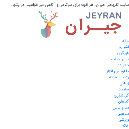
سایت تفریحی
جیران:
هر آنچه برای سرگرمی و آگاهی می‌خواهید، در یکجا.
خانه
آشپزی
بازیگران
تعبیر خواب
خانواده
دانلود نرم افزار
رژیم و تغذیه
زیبایی
سلامت
گردشگری
گیاهان
مد و لباس
مذهبی
ورزشی
خانه