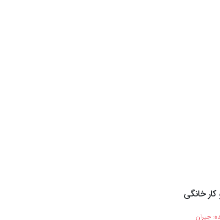
ار خانگی
ه:
جیران