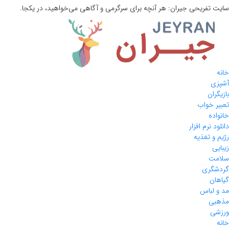
سایت تفریحی
جیران:
هر آنچه برای سرگرمی و آگاهی می‌خواهید، در یکجا.
خانه
آشپزی
بازیگران
تعبیر خواب
خانواده
دانلود نرم افزار
رژیم و تغذیه
زیبایی
سلامت
گردشگری
گیاهان
مد و لباس
مذهبی
ورزشی
خانه