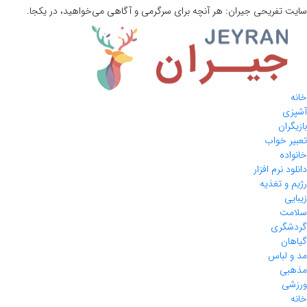
سایت تفریحی
جیران:
هر آنچه برای سرگرمی و آگاهی می‌خواهید، در یکجا.
خانه
آشپزی
بازیگران
تعبیر خواب
خانواده
دانلود نرم افزار
رژیم و تغذیه
زیبایی
سلامت
گردشگری
گیاهان
مد و لباس
مذهبی
ورزشی
خانه