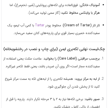
آمونیاک خانگی:
فوق‌العاده برای لکه‌های پروتئینی (شیر، تخم‌مرغ)، اما
هرگز با وایتکس مخلوط نکنید
(گاز سمی تولید می‌کند).
تار تار (Cream of Tartar):
مخلوط پودر
Tartar
با کمی آب لیمو، یک
سفیدکننده خمیری بسیار قوی برای پارچه‌های کتان سفید می‌سازد.
چک‌لیست نهایی لکه‌بری ایمن (برای چاپ و نصب در رختشویخانه)
برچسب مراقبتی (Care Label) را بخوانید:
علامت مثلث یعنی استفاده از
سفیدکننده مجاز است؛ اگر روی آن ضربدر باشد، یعنی فقط لکه‌بر غیرکلره.
از لبه به مرکز بروید:
همیشه لکه‌بری را از لبه‌های لکه به سمت مرکز شروع
کنید تا از پخش شدن آن جلوگیری شود.
صبور باشید:
برخی لکه‌ها نیاز به ۲ یا ۳ مرحله تکرار دارند. پارچه را قبل از
اطمینان از پاکی کامل، خشک نکنید.