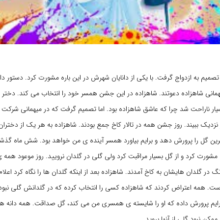
صمیم به ازدواج گرفت. با یکی از دانایان شهرش در این باره مشورت کرد. دستور د
همانی شاهزاده دعوتند. شاهزاده در این جشن همسر خود را انتخاب می کند. دختر خ
یار ناراحت شد چرا که عاشق شاهزاده بود. اما تصمیم گرفت که در میهمانی شرکت ک
از نزدیک ببیند. روز جشن همه در تالار کاخ جمع بودند. شاهزاده به هر یک از دختران 
ن گل را پرورش دهد و برایم بیاورد همسر آینده ی من خواهد بود. شش ماه گذشت 
ان مشورت کرد و از گل بسیار مراقبت کرد ولی گلی در گلدان نرویید. روز موعود همه 
رنگ در گلدان هایشان به کاخ آمدند. شاهزاده بعد از اینکه گلدان ها را نگاه کرد اعلا
ت. همه اعتراض کردند که شاهزاده کسی را انتخاب کرده که در گلدانش گلی نبود
برایم پرورش داده که او را شایسته ی همسری من می کند، گل صداقت. همه دانه ها
ممکن نبود گلی از آنها بروید.