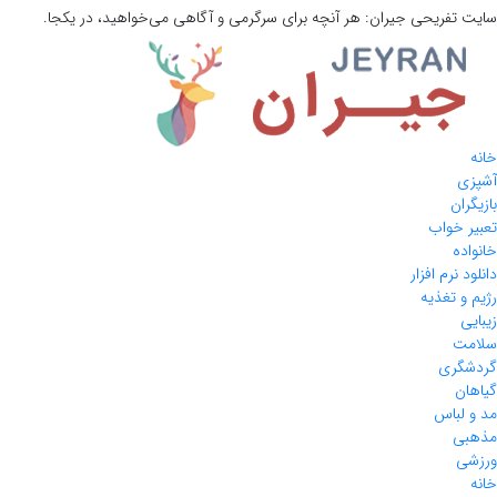
سایت تفریحی
جیران:
هر آنچه برای سرگرمی و آگاهی می‌خواهید، در یکجا.
خانه
آشپزی
بازیگران
تعبیر خواب
خانواده
دانلود نرم افزار
رژیم و تغذیه
زیبایی
سلامت
گردشگری
گیاهان
مد و لباس
مذهبی
ورزشی
خانه