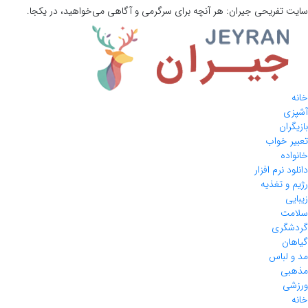
سایت تفریحی
جیران:
هر آنچه برای سرگرمی و آگاهی می‌خواهید، در یکجا.
خانه
آشپزی
بازیگران
تعبیر خواب
خانواده
دانلود نرم افزار
رژیم و تغذیه
زیبایی
سلامت
گردشگری
گیاهان
مد و لباس
مذهبی
ورزشی
خانه