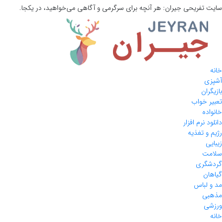
سایت تفریحی
جیران:
هر آنچه برای سرگرمی و آگاهی می‌خواهید، در یکجا.
خانه
آشپزی
بازیگران
تعبیر خواب
خانواده
دانلود نرم افزار
رژیم و تغذیه
زیبایی
سلامت
گردشگری
گیاهان
مد و لباس
مذهبی
ورزشی
خانه