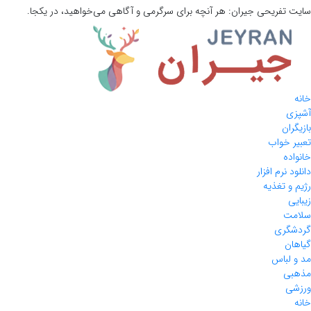
سایت تفریحی
جیران:
هر آنچه برای سرگرمی و آگاهی می‌خواهید، در یکجا.
خانه
آشپزی
بازیگران
تعبیر خواب
خانواده
دانلود نرم افزار
رژیم و تغذیه
زیبایی
سلامت
گردشگری
گیاهان
مد و لباس
مذهبی
ورزشی
خانه