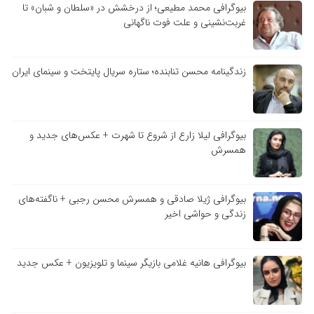
بیوگرافی محمد مطیعی؛ از درخشش در «سلطان و شبان» تا
غربت‌نشینی و علت فوت ناگهانی
زندگینامه محسن تنابنده؛ ستاره سریال پایتخت و سینمای ایران
بیوگرافی لیلا زارع از شروع تا شهرت + عکس‌های جدید و
همسرش
بیوگرافی ژیلا صادقی و همسرش محسن رجبی + ناگفته‌های
زندگی و حواشی اخیر
بیوگرافی هانیه غلامی بازیگر سینما و تلویزیون + عکس جدید