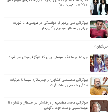
دانلود آهنگ‌های رحمان و رحیم در پایتخت (فول آلبوم کامل
+ MP3 با کیفیت بالا)
بیوگرافی علی پرمهر؛ از خوانندگی در عروسی‌ها تا شهرت
جهانی و سلطان موسیقی آذربایجان
بازیگران
چهره‌های ماندگار سینمای ایران که هرگز فراموش نمی‌شوند
بیوگرافی محمدعلی کشاورز؛ از «پدرسالار» سینما تا جزئیات
زندگی شخصی و علت فوت
بیوگرافی محمد مطیعی؛ از درخشش در «سلطان و شبان» تا
غربت‌نشینی و علت فوت ناگهانی