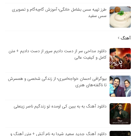
طرز تهیه سس بشامل خانگی؛ آموزش گام‌به‌گام و تصویری
سس سفید
آهنگ
دانلود مداحی سر از دست دادیم سرور از دست دادیم + متن
کامل و کیفیت عالی
بیوگرافی احسان خواجه‌امیری؛ از زندگی شخصی و همسرش
تا ناگفته‌های هنری
دانلود آهنگ به به ببین کی اومده تو زندگیم ناصر زینعلی
دانلود آهنگ جدید سعید شیدا به نام آتش + متن آهنگ و