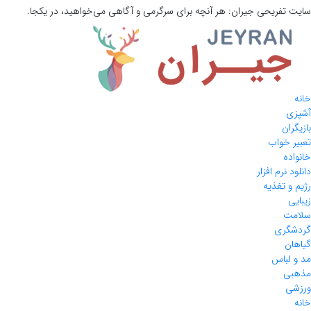
سایت تفریحی
جیران:
هر آنچه برای سرگرمی و آگاهی می‌خواهید، در یکجا.
خانه
آشپزی
بازیگران
تعبیر خواب
خانواده
دانلود نرم افزار
رژیم و تغذیه
زیبایی
سلامت
گردشگری
گیاهان
مد و لباس
مذهبی
ورزشی
خانه