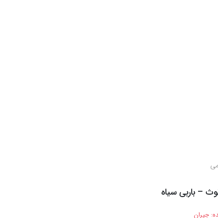
می
ث – باربی سیاه
ه:
جیران