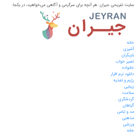
سایت تفریحی
جیران:
هر آنچه برای سرگرمی و آگاهی می‌خواهید، در یکجا.
خانه
آشپزی
بازیگران
تعبیر خواب
خانواده
دانلود نرم افزار
رژیم و تغذیه
زیبایی
سلامت
گردشگری
گیاهان
مد و لباس
مذهبی
ورزشی
خانه