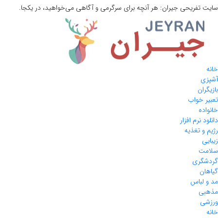
 تفریحی
جیران:
هر آنچه برای سرگرمی و آگاهی می‌خواهید، در یکجا.
ی
ران
 خواب
ده
 نرم افزار
و تغذیه
ی
ت
گری
ن
لباس
ی
ی