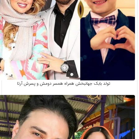
تولد بابک جهانبخش همراه همسر دومش و پسرش آرتا