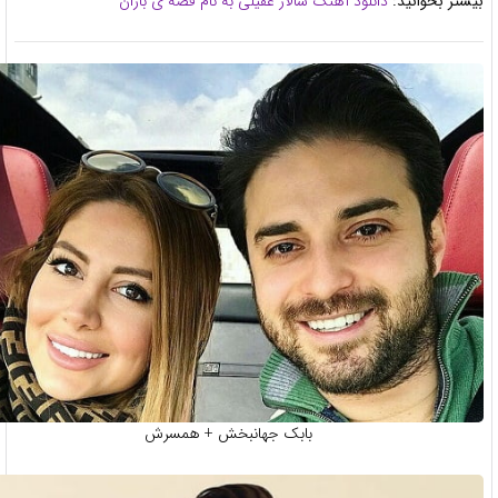
تر بخوانید:
دانلود آهنگ سالار عقیلی به نام قصه ی باران
بابک جهانبخش + همسرش