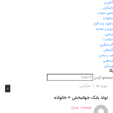
ی
ران
 خواب
ده
 نرم افزار
و تغذیه
ی
ت
گری
ن
لباس
ی
ی
و کردن
هره ها
سرگرمی
0
ولد بابک جهانبخش + خانواده
نویسنده:
جیران