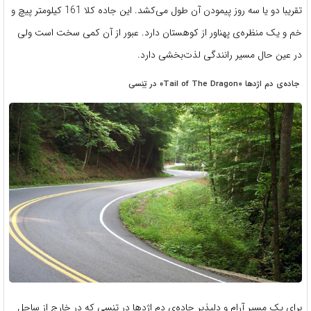
تقریبا دو یا سه روز پیمودن آن طول می‌کشد. این جاده کلا 161 کیلومتر پیچ و
خم و یک منظره‌ی پهناور از کوهستان دارد. عبور از آن کمی سخت است ولی
در عین حال مسیر رانندگی لذت‌بخشی دارد.
جاده‌ی دم اژدها «Tail of The Dragon» در تِنِسی
برای یک مسیر آرام‌ و دلپذیر جاده‌ی دم اژدها در تِنِسی که در خارج از ساحل