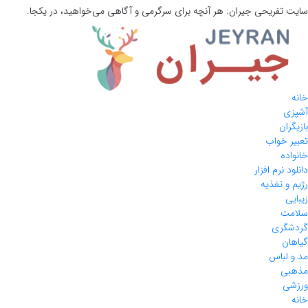
سایت تفریحی
جیران:
هر آنچه برای سرگرمی و آگاهی می‌خواهید، در یکجا.
خانه
آشپزی
بازیگران
تعبیر خواب
خانواده
دانلود نرم افزار
رژیم و تغذیه
زیبایی
سلامت
گردشگری
گیاهان
مد و لباس
مذهبی
ورزشی
خانه