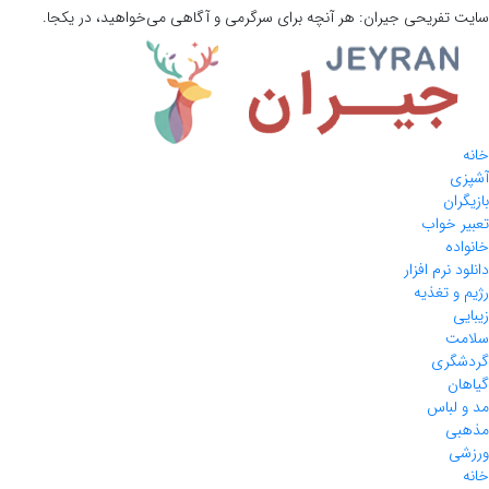
سایت تفریحی
جیران:
هر آنچه برای سرگرمی و آگاهی می‌خواهید، در یکجا.
خانه
آشپزی
بازیگران
تعبیر خواب
خانواده
دانلود نرم افزار
رژیم و تغذیه
زیبایی
سلامت
گردشگری
گیاهان
مد و لباس
مذهبی
ورزشی
خانه