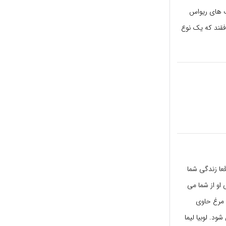
گ های ریواس
فقند که یک نوع
قعا زندگی شما
 او از شما می
 مرغ حاوی
د. لوبیا لیما