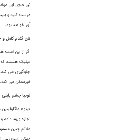
نیز حاوی این مواد 
درست کنید و ببین
آور خواهد بود.
نان گندم کامل و چ
اگر از این املت ها
فیتیک هستند که آ
جلوگیری می کند. 
غیرممکن می کند.
لوبیا چشم بلبلی
فیتوهاماگلوتینین 
اجازه ورود داده 
علائم چنین مسموم