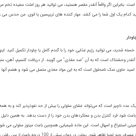
است. بنابراین اگر واقعاً آنقدر مقصر هستید، می توانید هر روز املت سفیده تخم مرغ و
ید کدام یک اول شما را می کشد. مهار کننده های تریپسین یا انوی. من حدس می ز
اودار
 خسته شدید، می توانید رژیم غذایی خود را با گندم کامل یا چاودار تکمیل کنید. این
نقدر وحشتناک است که به آن “ضد مغذی” می گویند. از دریافت کلسیم، آهن، منی
اسید حاوی نمک نامحلول است که به این مواد مغذی متصل می شود و هضم آنها را
یک عدد ناچیز است که می‌تواند غشای سلولی را بیش از حد نفوذپذیر کند و به همه
و باعث شود فرد کنترل بدن و عملکردهای بدن خود را از دست بدهد. به همین دلیل 
یتی استفراغ و اسهال است. این ماده شیمیایی همچنین باعث میتوز سلولی می شود.
ممکن است پس از مصرف چند لوبیا ظاهر شود. پختن در دمای بیش از 00