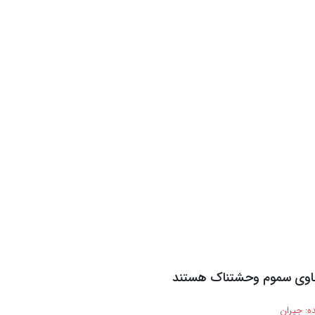
حاوی سموم وحشتناک هستند
ه:
جیران