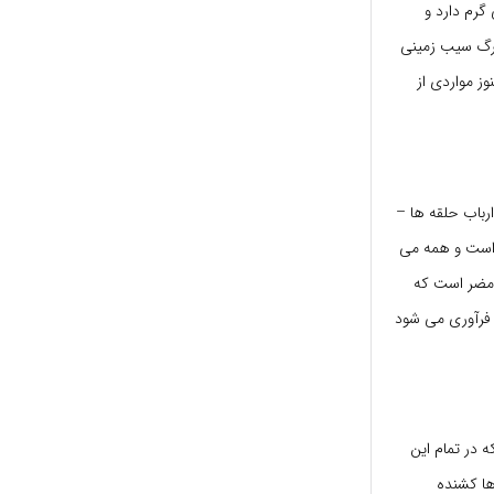
 که به رنگ سبز در می آید. هر سیب زمینی حدود 8 تا 13 میلی گرم دارد و
ی برگ سیب زمینی
ز مواردی از
رباب حلقه ها –
است و همه می
ا مضر است که
ز فرآوری می شود
 در تمام این
ها کشنده