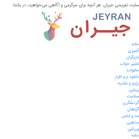
سایت تفریحی
جیران:
هر آنچه برای سرگرمی و آگاهی می‌خواهید، در یکجا.
خانه
آشپزی
بازیگران
تعبیر خواب
خانواده
دانلود نرم افزار
رژیم و تغذیه
زیبایی
سلامت
گردشگری
گیاهان
مد و لباس
مذهبی
ورزشی
خانه