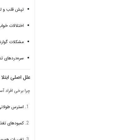
تپش قلب و ل
اختلالات خواب
مشکلات گوار
سره‌دردهای ت
علل اصلی ابتلا
چرا برخی افراد آست
استرس طولانی
کمبودهای تغذی
تغییرات هورمو