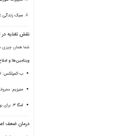
سبک زندگی غ
نقش تغذیه در 
شما همان چیزی هس
ویتامین‌ها و امل
ب-کمپلکس:
ای
منیزیم:
معروف ب
امگا ۳:
برای به
درمان ضعف اع