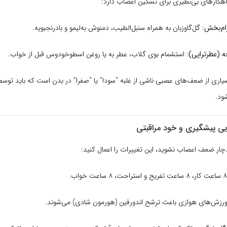
هکارهای بی‌نظیری برای تسکین اعصاب دارد:
ام‌بخش:
گل‌گاو‌زبان به همراه سنبل‌الطیب، دمنوش به‌لیمو و بادرنجبویه.
حه (عطرتراپی):
استشمام بوی گلاب، عطر به یا روغن اسطوخودوس قبل از خواب.
اری از ضعف‌های عصبی ناشی از غلبه “سودا” یا “صفرا” در بدن است که باید ت
ود.
ی پیشگیری و خود مراقبتی
 دچار ضعف اعصاب نشوید، این تغییرات را اعمال کنید:
رزش‌های هوازی باعث ترشح اندورفین (هورمون شادی) می‌شوند.