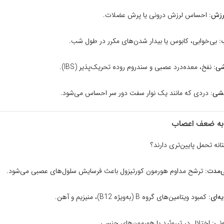
رزش:
احساس لرزش درونی یا پرش عضلات.
:
بی‌خوابی، کابوس یا بیدار شدن‌های مکرر در طول شب.
شی:
نفخ، معده‌درد عصبی و سندروم روده تحریک‌پذیر (IBS).
نشی:
دردی که مانند یک نوار سفت دور سر احساس می‌شود.
 به ضعف اعصاب
انه تحمل پایین‌تری دارند؟
‌مدت:
ترشح مداوم هورمون کورتیزول باعث فرسایش سلول‌های عصبی می‌شود.
ه‌ای:
کمبود ویتامین‌های گروه
B
(به‌ویژه
B12
)، منیزیم و آهن.
نی:
اختلال در تیروئید یا هورمون‌های جنسی.