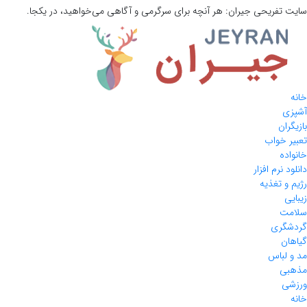
سایت تفریحی
جیران:
هر آنچه برای سرگرمی و آگاهی می‌خواهید، در یکجا.
خانه
آشپزی
بازیگران
تعبیر خواب
خانواده
دانلود نرم افزار
رژیم و تغذیه
زیبایی
سلامت
گردشگری
گیاهان
مد و لباس
مذهبی
ورزشی
خانه