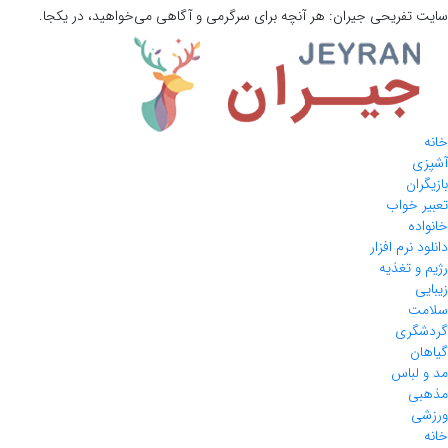
سایت تفریحی
جیران:
هر آنچه برای سرگرمی و آگاهی می‌خواهید، در یکجا.
خانه
آشپزی
بازیگران
تعبیر خواب
خانواده
دانلود نرم افزار
رژیم و تغذیه
زیبایی
سلامت
گردشگری
گیاهان
مد و لباس
مذهبی
ورزشی
خانه