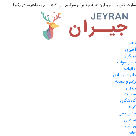
سایت تفریحی
جیران:
هر آنچه برای سرگرمی و آگاهی می‌خواهید، در یکجا.
خانه
آشپزی
بازیگران
تعبیر خواب
خانواده
دانلود نرم افزار
رژیم و تغذیه
زیبایی
سلامت
گردشگری
گیاهان
مد و لباس
مذهبی
ورزشی
خانه