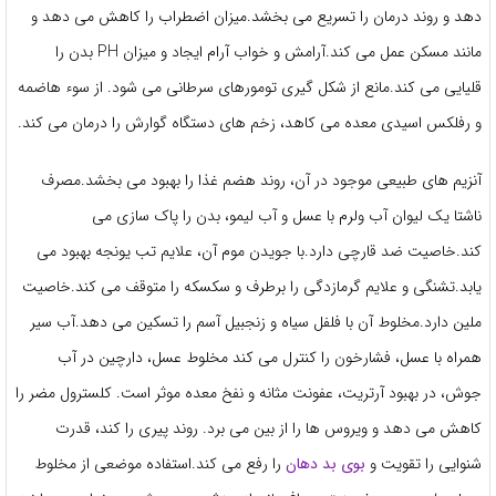
دهد و روند درمان را تسریع می بخشد.میزان اضطراب را کاهش می دهد و
مانند مسکن عمل می کند.آرامش و خواب آرام ایجاد و میزان PH بدن را
قلیایی می کند.مانع از شکل گیری تومورهای سرطانی می شود. از سوء هاضمه
و رفلکس اسیدی معده می کاهد، زخم های دستگاه گوارش را درمان می کند.
آنزیم های طبیعی موجود در آن، روند هضم غذا را بهبود می بخشد.مصرف
ناشتا یک لیوان آب ولرم با عسل و آب لیمو، بدن را پاک سازی می
کند.خاصیت ضد قارچی دارد.با جویدن موم آن، علایم تب یونجه بهبود می
یابد.تشنگی و علایم گرمازدگی را برطرف و سکسکه را متوقف می کند.خاصیت
ملین دارد.مخلوط آن با فلفل سیاه و زنجبیل آسم را تسکین می دهد.آب سیر
همراه با عسل، فشارخون را کنترل می کند مخلوط عسل، دارچین در آب
جوش، در بهبود آرتریت، عفونت مثانه و نفخ معده موثر است. کلسترول مضر را
کاهش می دهد و ویروس ها را از بین می برد. روند پیری را کند، قدرت
شنوایی را تقویت و
بوی بد دهان
را رفع می کند.استفاده موضعی از مخلوط