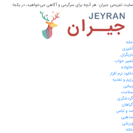
 تفریحی
جیران:
هر آنچه برای سرگرمی و آگاهی می‌خواهید، در یکجا.
ی
ران
 خواب
ده
 نرم افزار
و تغذیه
ی
ت
گری
ان
 لباس
ی
ی