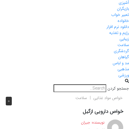
ی
ران
 خواب
ده
 نرم افزار
و تغذیه
ی
ت
گری
ان
 لباس
ی
ی
و کردن
واص مواد غذایی
سلامت
0
واص دارویی ازگیل
نویسنده:
جیران