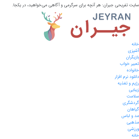
سایت تفریحی
جیران:
هر آنچه برای سرگرمی و آگاهی می‌خواهید، در یکجا.
خانه
آشپزی
بازیگران
تعبیر خواب
خانواده
دانلود نرم افزار
رژیم و تغذیه
زیبایی
سلامت
گردشگری
گیاهان
مد و لباس
مذهبی
ورزشی
خانه