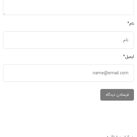
نام*
ایمیل*