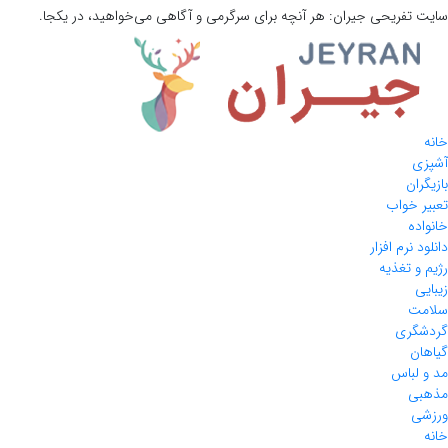
سایت تفریحی
جیران:
هر آنچه برای سرگرمی و آگاهی می‌خواهید، در یکجا.
خانه
آشپزی
بازیگران
تعبیر خواب
خانواده
دانلود نرم افزار
رژیم و تغذیه
زیبایی
سلامت
گردشگری
گیاهان
مد و لباس
مذهبی
ورزشی
خانه