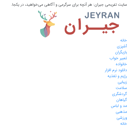
سایت تفریحی
جیران:
هر آنچه برای سرگرمی و آگاهی می‌خواهید، در یکجا.
خانه
آشپزی
بازیگران
تعبیر خواب
خانواده
دانلود نرم افزار
رژیم و تغذیه
زیبایی
سلامت
گردشگری
گیاهان
مد و لباس
مذهبی
ورزشی
خانه