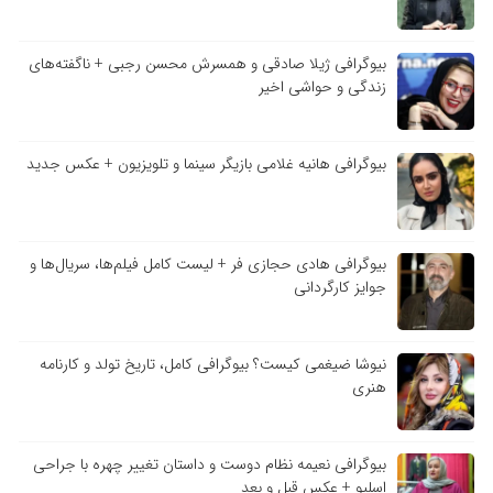
بیوگرافی ژیلا صادقی و همسرش محسن رجبی + ناگفته‌های
زندگی و حواشی اخیر
بیوگرافی هانیه غلامی بازیگر سینما و تلویزیون + عکس جدید
بیوگرافی هادی حجازی فر + لیست کامل فیلم‌ها، سریال‌ها و
جوایز کارگردانی
نیوشا ضیغمی کیست؟ بیوگرافی کامل، تاریخ تولد و کارنامه
هنری
بیوگرافی نعیمه نظام دوست و داستان تغییر چهره با جراحی
اسلیو + عکس قبل و بعد