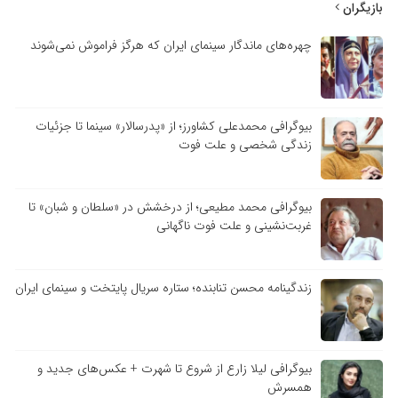
بازیگران
چهره‌های ماندگار سینمای ایران که هرگز فراموش نمی‌شوند
بیوگرافی محمدعلی کشاورز؛ از «پدرسالار» سینما تا جزئیات
زندگی شخصی و علت فوت
بیوگرافی محمد مطیعی؛ از درخشش در «سلطان و شبان» تا
غربت‌نشینی و علت فوت ناگهانی
زندگینامه محسن تنابنده؛ ستاره سریال پایتخت و سینمای ایران
بیوگرافی لیلا زارع از شروع تا شهرت + عکس‌های جدید و
همسرش