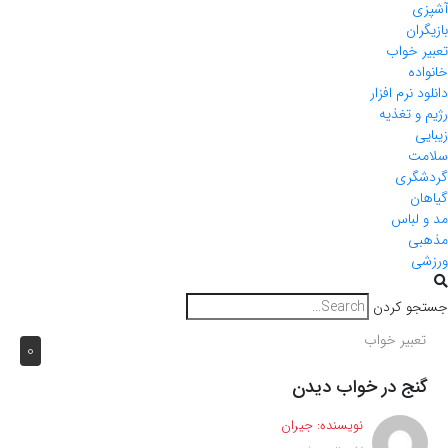
ی
ران
ر خواب
ده
د نرم افزار
 و تغذیه
ی
مت
گری
ان
 لباس
بی
ی
و کردن
عبیر خواب
0
نج در خواب دیدن
نویسنده:
جیران