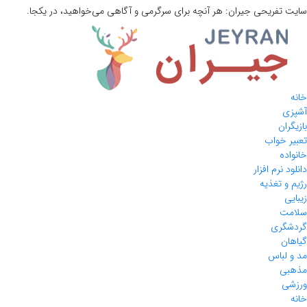
 تفریحی
جیران:
هر آنچه برای سرگرمی و آگاهی می‌خواهید، در یکجا.
ی
ران
ر خواب
ده
د نرم افزار
 و تغذیه
ی
مت
گری
ان
 لباس
بی
ی