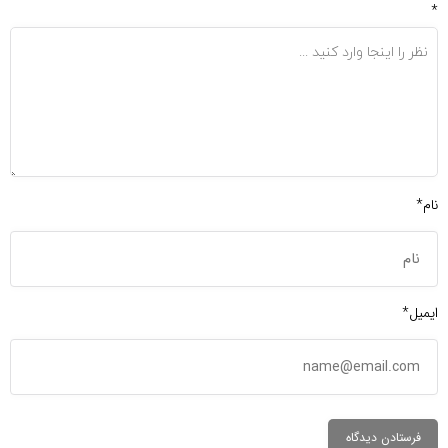
*
نام*
ایمیل*