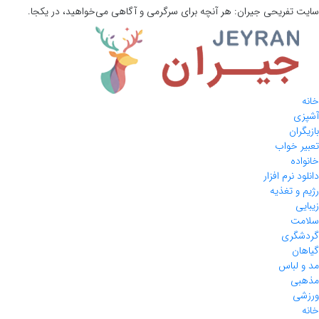
سایت تفریحی
جیران:
هر آنچه برای سرگرمی و آگاهی می‌خواهید، در یکجا.
خانه
آشپزی
بازیگران
تعبیر خواب
خانواده
دانلود نرم افزار
رژیم و تغذیه
زیبایی
سلامت
گردشگری
گیاهان
مد و لباس
مذهبی
ورزشی
خانه