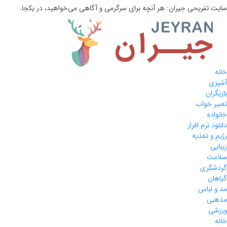
سایت تفریحی
جیران:
هر آنچه برای سرگرمی و آگاهی می‌خواهید، در یکجا.
خانه
آشپزی
بازیگران
تعبیر خواب
خانواده
دانلود نرم افزار
رژیم و تغذیه
زیبایی
سلامت
گردشگری
گیاهان
مد و لباس
مذهبی
ورزشی
خانه