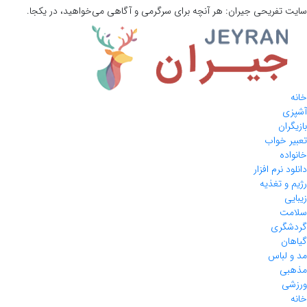
سایت تفریحی
جیران:
هر آنچه برای سرگرمی و آگاهی می‌خواهید، در یکجا.
خانه
آشپزی
بازیگران
تعبیر خواب
خانواده
دانلود نرم افزار
رژیم و تغذیه
زیبایی
سلامت
گردشگری
گیاهان
مد و لباس
مذهبی
ورزشی
خانه