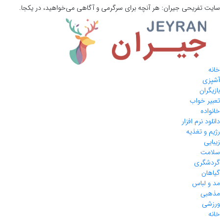
سایت تفریحی
جیران:
هر آنچه برای سرگرمی و آگاهی می‌خواهید، در یکجا.
خانه
آشپزی
بازیگران
تعبیر خواب
خانواده
دانلود نرم افزار
رژیم و تغذیه
زیبایی
سلامت
گردشگری
گیاهان
مد و لباس
مذهبی
ورزشی
خانه