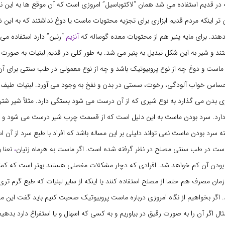
 در قدیم استفاده می شد همان “لاکتوباسیل” امروزی است که آن موقع ها به این ن
 تر اینکه مردم قدیم ابزاری برای تجزیه محتویات ماست یا دوغ نداشتند که به این شک
دهند. برای مایه پنیر هم از محتویات معده گوساله که
آنزیم
“رنین” دارد استفاده می 
د و شیر به این شکل تبدیل به پنیر می شد. به طور کلی در قدیم لبنیات به صورت ک
است و دوغ چه از نوع پروبیوتیک باشد و چه از نوع معمولی در طب سنتی برای آن
ساس خواب آلودگی، رخوت، سستی در بدن و نفخ به وجود می آورد. لبنیات طیف گ
 روی بدن می گذارد به نوع شیری که از آن درست می شود بستگی دارد. مثلاً شیر ش
دارد. سرد بودن ماست به این دلیل است که از قسمت چرب شیر درست می شود و ت
ه سرد بودن ماست نمی تواند دلیلی بر این مساله باشد که افراد با طبع سرد از آن اس
ست در طب سنتی مصلح در نظر گرفته شده است. اگر ماست به هرماه زنیان
،
نعنا 
 بودن آن کم خواهد شد. افرادی که دچار مشکلات مفصلی هستند بهتر است که کمت
 زمان مصرف هم حتما از مصلح استفاده کنند یا اینکه از سایر لبنیات که طبع گرم ت
د. اگر بخواهیم از نگاه امروزی درباره ماست پروبیوتیک صحبت کنیم باید گفت ای
ثال اگر آن را به صورت رقیق در بیاوریم و به کسی که اسهال و یا استفراغ دارد بدهیم