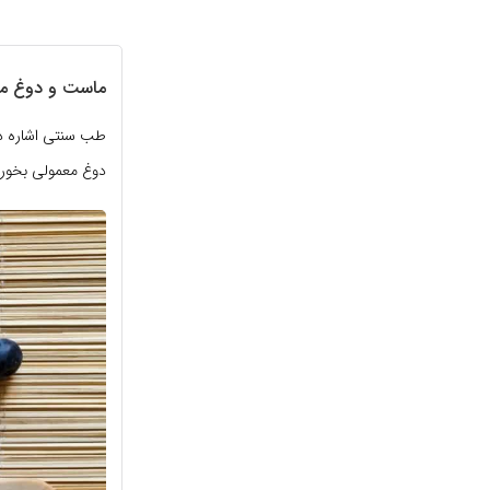
ماست و دوغ معم
طب سنتی اشاره دق
دوغ معمولی بخوریم