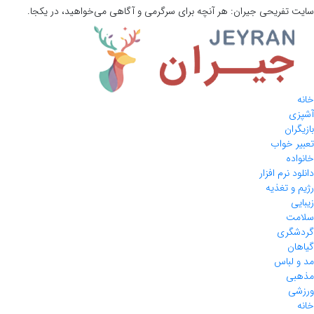
سایت تفریحی
جیران:
هر آنچه برای سرگرمی و آگاهی می‌خواهید، در یکجا.
خانه
آشپزی
بازیگران
تعبیر خواب
خانواده
دانلود نرم افزار
رژیم و تغذیه
زیبایی
سلامت
گردشگری
گیاهان
مد و لباس
مذهبی
ورزشی
خانه