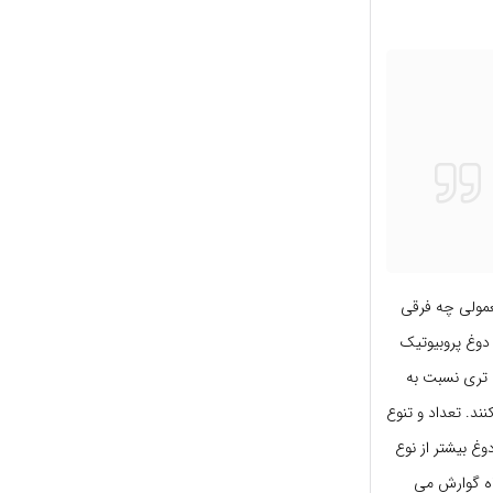
عمولی چه فرقی
دوغ پروبیوتیک
وتی بین این دو قائل شویم باید گفت که ماست و دوغ کفیر، PH پایین تری نسبت به
د. تعداد و تنوع
غ بیشتر از نوع
اه گوارش می