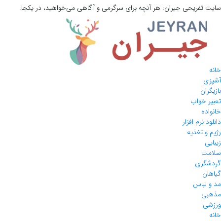
سایت تفریحی
جیران:
هر آنچه برای سرگرمی و آگاهی می‌خواهید، در یکجا.
خانه
آشپزی
بازیگران
تعبیر خواب
خانواده
دانلود نرم افزار
رژیم و تغذیه
زیبایی
سلامت
گردشگری
گیاهان
مد و لباس
مذهبی
ورزشی
خانه