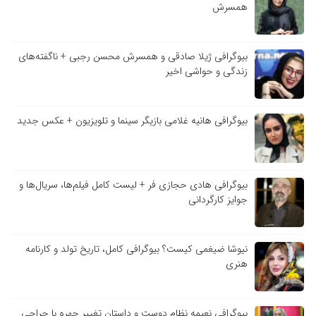
همسرش
بیوگرافی ژیلا صادقی و همسرش محسن رجبی + ناگفته‌های
زندگی و حواشی اخیر
بیوگرافی هانیه غلامی بازیگر سینما و تلویزیون + عکس جدید
بیوگرافی هادی حجازی فر + لیست کامل فیلم‌ها، سریال‌ها و
جوایز کارگردانی
نیوشا ضیغمی کیست؟ بیوگرافی کامل، تاریخ تولد و کارنامه
هنری
بیوگرافی نعیمه نظام دوست و داستان تغییر چهره با جراحی