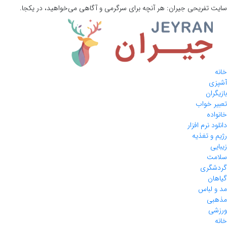
سایت تفریحی
جیران:
هر آنچه برای سرگرمی و آگاهی می‌خواهید، در یکجا.
خانه
آشپزی
بازیگران
تعبیر خواب
خانواده
دانلود نرم افزار
رژیم و تغذیه
زیبایی
سلامت
گردشگری
گیاهان
مد و لباس
مذهبی
ورزشی
خانه