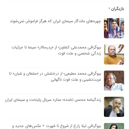
بازیگران
چهره‌های ماندگار سینمای ایران که هرگز فراموش نمی‌شوند
بیوگرافی محمدعلی کشاورز؛ از «پدرسالار» سینما تا جزئیات
زندگی شخصی و علت فوت
بیوگرافی محمد مطیعی؛ از درخشش در «سلطان و شبان» تا
غربت‌نشینی و علت فوت ناگهانی
زندگینامه محسن تنابنده؛ ستاره سریال پایتخت و سینمای ایران
بیوگرافی لیلا زارع از شروع تا شهرت + عکس‌های جدید و