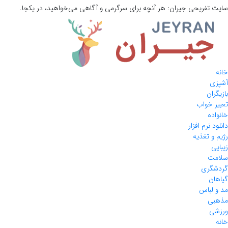
سایت تفریحی
جیران:
هر آنچه برای سرگرمی و آگاهی می‌خواهید، در یکجا.
خانه
آشپزی
بازیگران
تعبیر خواب
خانواده
دانلود نرم افزار
رژیم و تغذیه
زیبایی
سلامت
گردشگری
گیاهان
مد و لباس
مذهبی
ورزشی
خانه