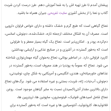
پیشتان آمدم تا طرز تهیه اش را به شما آموزش دهم. طرز درست کردن شربت
گلاب و نعنا را از بخش آشپزی
سایت تفریحی
جیران همراه ما باشید.
نعناع گیاهی است که طبع گرم و خشک داشته و دارای خواص فراوان دارویی
است. مصرف آن به اشکال مختلف ازجمله تازه، خشک‌شده، دم‌نوش، اسانس،
دم‌کرده، پودر و… امکان‌پذیر است. نعناع یک گیاه بسیار معطر و با طراوتی
است که به‌طور گسترده در آشپزی و در صنایع غذایی و آرایشی بهداشتی
کاربرد فراوانی دارد. در اساطیر یونانی، نعناع به‌عنوان گیاه مهمان‌نوازی شناخته
می شود. نعناع که عموماً به پوندیا در هند معروف است، به‌طور گسترده در
غذاهای خاورمیانه‌ای، هندی، انگلیسی و آمریکایی به شکل چای، نوشیدنی،
دم‌نوش، آب‌نبات، ژله، شربت، بستنی و غیره استفاده می شود. برگ‌های نعناع
دارای بالاترین مقدار آنتی‌اکسیدان نسبت به سایر گیاهان موجود است. روغن
نعناع شامل اسیدهای فنولیک، فیتوسترون، ساپونین ها، تریترپین ها،
فلانوئیدها، کاروتنوئید، آنتوسیانین ها و غیره است که به‌طور گسترده برای