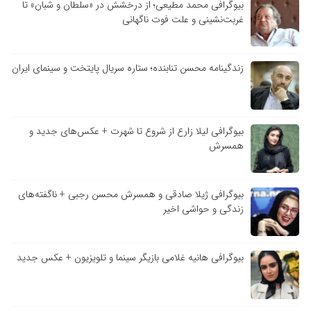
بیوگرافی محمد مطیعی؛ از درخشش در «سلطان و شبان» تا
غربت‌نشینی و علت فوت ناگهانی
زندگینامه محسن تنابنده؛ ستاره سریال پایتخت و سینمای ایران
بیوگرافی لیلا زارع از شروع تا شهرت + عکس‌های جدید و
همسرش
بیوگرافی ژیلا صادقی و همسرش محسن رجبی + ناگفته‌های
زندگی و حواشی اخیر
بیوگرافی هانیه غلامی بازیگر سینما و تلویزیون + عکس جدید