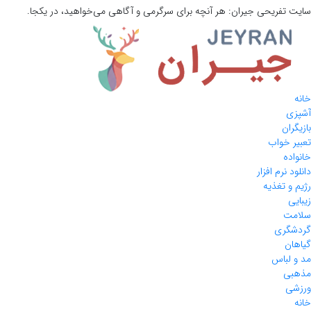
سایت تفریحی
جیران:
هر آنچه برای سرگرمی و آگاهی می‌خواهید، در یکجا.
خانه
آشپزی
بازیگران
تعبیر خواب
خانواده
دانلود نرم افزار
رژیم و تغذیه
زیبایی
سلامت
گردشگری
گیاهان
مد و لباس
مذهبی
ورزشی
خانه